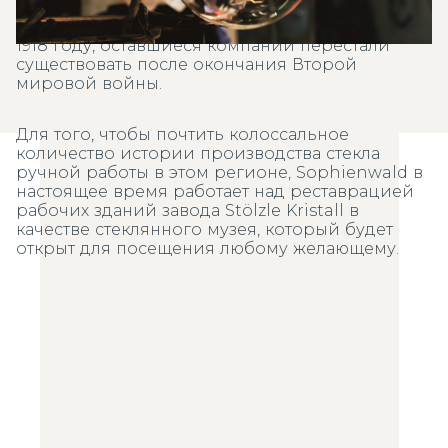
производителей в этой области закрылись
после падения Австро-Венгерской империи в
1918 году, оставшиеся компании перестали
существовать после окончания Второй
мировой войны.
Для того, чтобы почтить колоссальное
количество истории производства стекла
ручной работы в этом регионе, Sophienwald в
настоящее время работает над реставрацией
рабочих зданий завода Stölzle Kristall в
качестве стеклянного музея, который будет
открыт для посещения любому желающему.