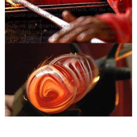
многочисленные сомелье и виноделы дома
Sophienwald, чтобы убедиться, что вы получите
лучший опыт дегустации.
Ведь не зря флагманская линейка названа
«Phoenix» - ссылаясь на традицию компании,
возрождающуюся из пепла в буквальном
смысле. Так что знатоки вина со всего мира
смогут прочувствовать разницу в ароматике,
которую может раскрыть только бокал из
стекла ручной работы от Софиенвальд.