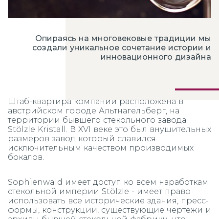
Опираясь на многовековые традиции мы
создали уникальное сочетание истории и
инновационного дизайна
Штаб-квартира компании расположена в
австрийском городе Альтнагельберг, на
территории бывшего стекольного завода
Stölzle Kristall. В XVI веке это был внушительных
размеров завод который славился
исключительным качеством производимых
бокалов.
Sophienwald имеет доступ ко всем наработкам
стекольной империи Stölzle - имеет право
использовать все исторические здания, пресс-
формы, конструкции, существующие чертежи и